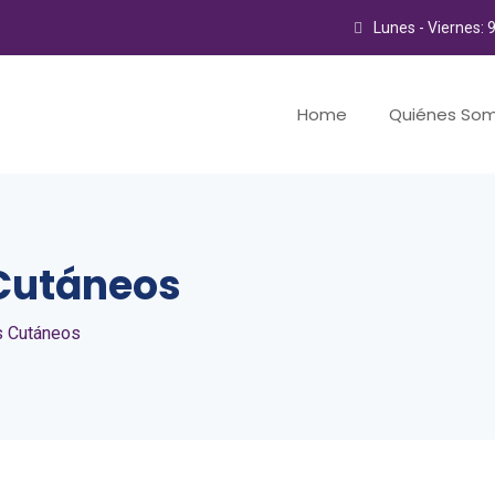
Lunes - Viernes: 
Home
Quiénes So
Cutáneos
s Cutáneos