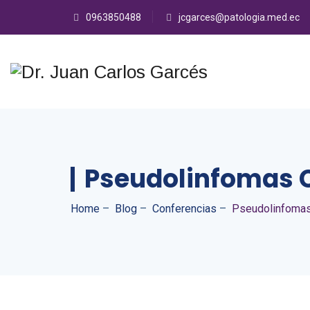
0963850488
jcgarces@patologia.med.ec
Pseudolinfomas 
Home
–
Blog
–
Conferencias
–
Pseudolinfoma